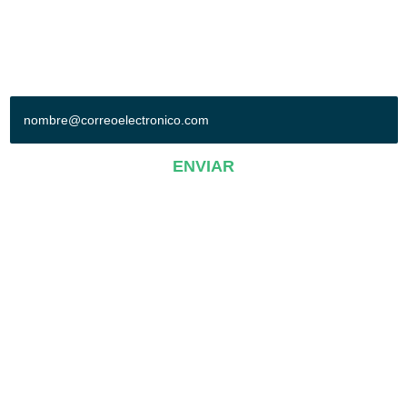
Síguenos en:
+ SUSCRÍBETE A NUESTRO BOLETÍN
ENVIAR
AVISO DE PRIVACIDAD
Operadora Poliforum-Conexpo, S.A. de C.V.© 2019. Todos los derechos
reservados.