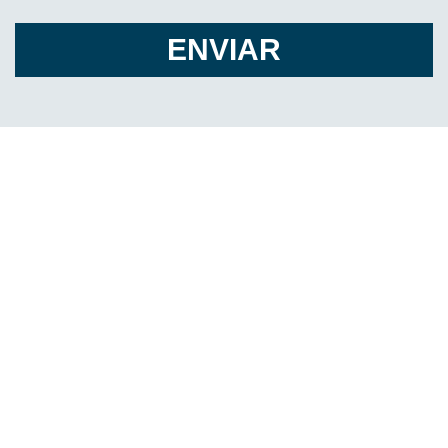
ENVIAR
INICIO
RECINTO
SERVICIOS
INSTALACIONES
BOLSA DE TRABAJO
EVENTOS
LA CIUDAD
CONTACTO
POLIFORUM LEÓN
Blvd. Adolfo López Mateos esq. Blvd. Francisco Villa
Col. Oriental. León, Gto. México. C.P. 37510
Tel: (477) 710-7000