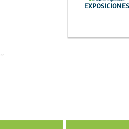
EXPOSICIONE
SERVICIOS DE ALTO NIVEL
icios harán de tu evento un éxito, te invitamo