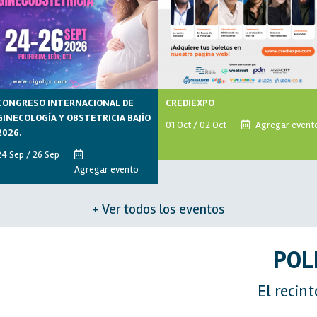
CONGRESO INTERNACIONAL DE
CREDIEXPO
GINECOLOGÍA Y OBSTETRICIA BAJÍO
01 Oct / 02 Oct
Agregar event
2026.
24 Sep / 26 Sep
Agregar evento
+ Ver todos los eventos
POL
El recint