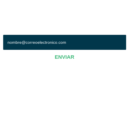
Síguenos en:
+ SUSCRÍBETE A NUESTRO BOLETÍN
ENVIAR
AVISO DE PRIVACIDAD
Operadora Poliforum-Conexpo, S.A. de C.V.© 2019. Todos los derechos
reservados.