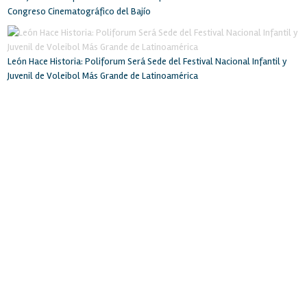
Congreso Cinematográfico del Bajío
León Hace Historia: Poliforum Será Sede del Festival Nacional Infantil y
Juvenil de Voleibol Más Grande de Latinoamérica
INICIO
RECINTO
SERVICIOS
INSTALACIONES
BOLSA DE TRABAJO
EVENTOS
LA CIUDAD
CONTACTO
POLIFORUM LEÓN
Blvd. Adolfo López Mateos esq. Blvd. Francisco Villa
Col. Oriental. León, Gto. México. C.P. 37510
Tel: (477) 710-7000