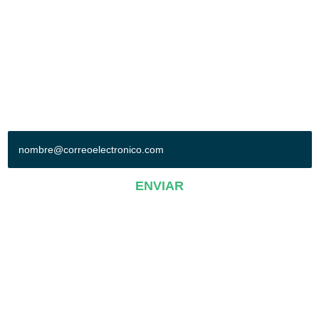
Col. Oriental. León, Gto. México. C.P. 37510
Tel: (477) 710-7000
Síguenos en:
+ SUSCRÍBETE A NUESTRO BOLETÍN
ENVIAR
AVISO DE PRIVACIDAD