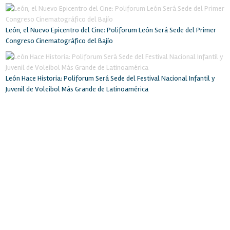
León, el Nuevo Epicentro del Cine: Poliforum León Será Sede del Primer
Congreso Cinematográfico del Bajío
León Hace Historia: Poliforum Será Sede del Festival Nacional Infantil y
Juvenil de Voleibol Más Grande de Latinoamérica
INICIO
RECINTO
SERVICIOS
INSTALACIONES
BOLSA DE TRABAJO
EVENTOS
LA CIUDAD
CONTACTO
POLIFORUM LEÓN
Blvd. Adolfo López Mateos esq. Blvd. Francisco Villa