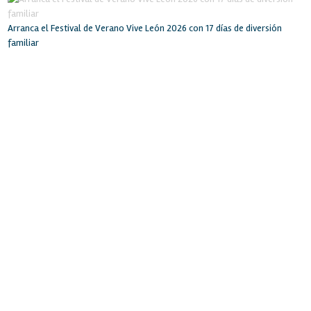
Arranca el Festival de Verano Vive León 2026 con 17 días de diversión
familiar
INICIO
RECINTO
SERVICIOS
INSTALACIONES
BOLSA DE TRABAJO
EVENTOS
LA CIUDAD
CONTACTO
POLIFORUM LEÓN
Blvd. Adolfo López Mateos esq. Blvd. Francisco Villa
Col. Oriental. León, Gto. México. C.P. 37510
Tel: (477) 710-7000
Síguenos en: