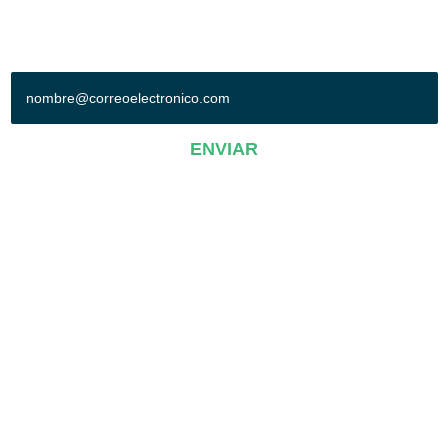
+ SUSCRÍBETE A NUESTRO BOLETÍN
ENVIAR
AVISO DE PRIVACIDAD
Operadora Poliforum-Conexpo, S.A. de C.V.© 2019. Todos los derechos
reservados.