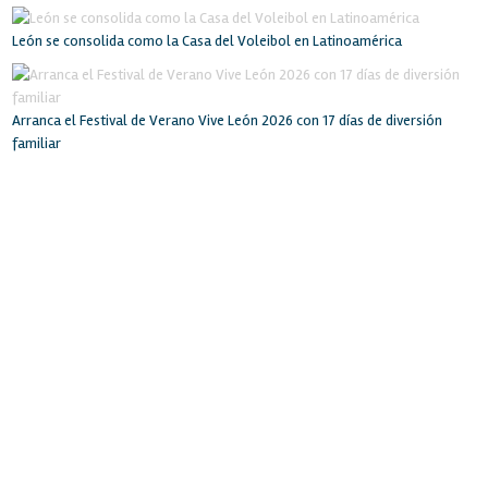
León se consolida como la Casa del Voleibol en Latinoamérica
Arranca el Festival de Verano Vive León 2026 con 17 días de diversión
familiar
INICIO
RECINTO
SERVICIOS
INSTALACIONES
BOLSA DE TRABAJO
EVENTOS
LA CIUDAD
CONTACTO
POLIFORUM LEÓN
Blvd. Adolfo López Mateos esq. Blvd. Francisco Villa
Col. Oriental. León, Gto. México. C.P. 37510
Tel: (477) 710-7000