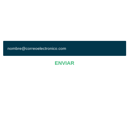
Síguenos en:
+ SUSCRÍBETE A NUESTRO BOLETÍN
ENVIAR
AVISO DE PRIVACIDAD
Operadora Poliforum-Conexpo, S.A. de C.V.© 2019. Todos los derechos
reservados.